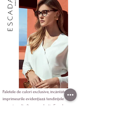
Paletele de culori exclusive, încântătoare și
imprimeurile evidențiază tendințele
sezoniere din fiecare colecție Escada.
Ochelarii Escada sunt dinamici în stilul lor