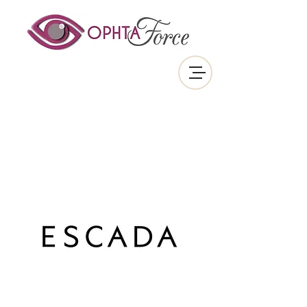
OPHTAFORCE
Cabinet medical & Optică
medicală